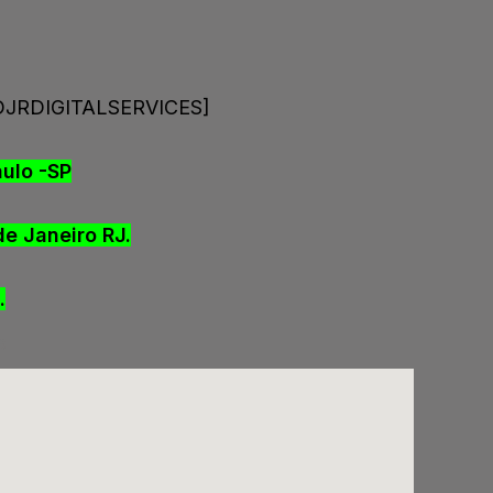
y [DJRDIGITALSERVICES]
aulo -SP
e Janeiro RJ.
.
s