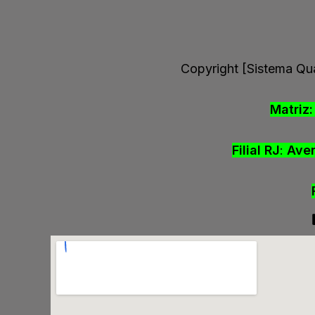
Copyright [Sistema Qu
Matriz
Filial RJ
:
Aven