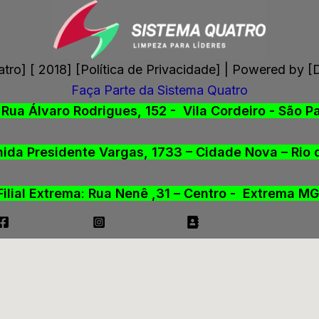
atro] [
2018
] [Política de Privacidade] | Powered b
Faça Parte da Sistema Quatro
: Rua
Álvaro Rodrigues, 152 - Vila Cordeiro - São P
ida Presidente Vargas, 1733 – Cidade Nova – Rio d
Filial Extrema
:
Rua Nenê ,31
– Centro - Extrema MG
Facebook
Instagram
candidatar as vaga