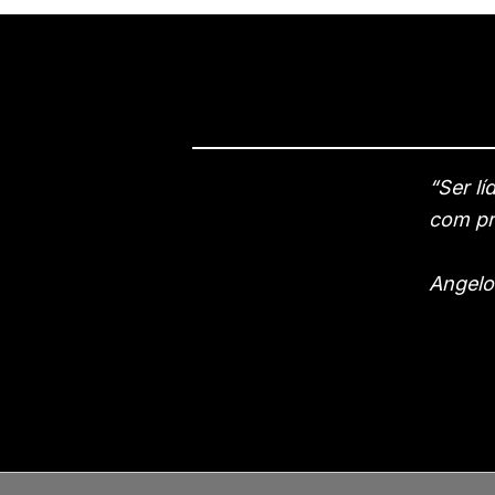
“Ser l
com pr
Angelo